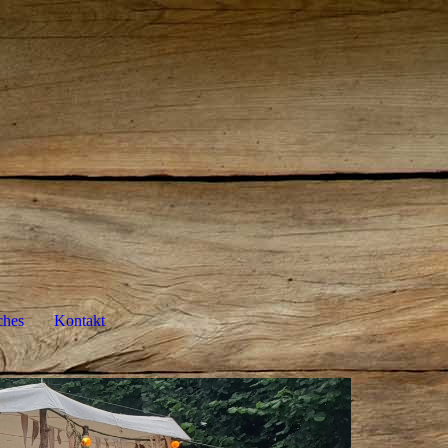
ches
Kontakt