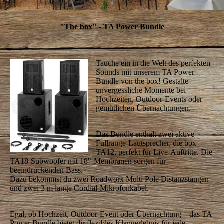
"The box" - TA Power Bundle
Tauche ein in die Welt des perfekten
Sounds mit unserem TA Power
Bundle von the box! Gestalte
unvergessliche Momente bei
Hochzeiten, Outdoor-Events oder
gemütlichen Übernachtungen.
Das Bundle enthält zwei aktive
Fullrange-Lautsprecher, die box
TA12, perfekt für Live-Auftritte. Die
TA18-Subwoofer mit 18"-Membranen sorgen für
beeindruckenden Bass.
Dazu bekommst du zwei Roadworx Multi Pole Distanzstangen
und zwei 3 m lange Cordial-Mikrofonkabel.
Egal, ob Hochzeit, Outdoor-Event oder Übernachtung – das TA
Power Bundle bietet dir flexibles Klangerlebnis für jede